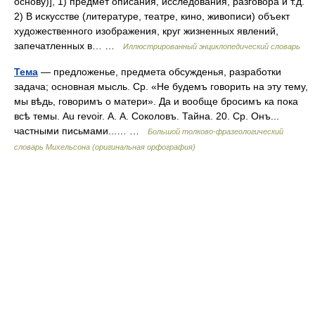
основу)], 1) предмет описания, исследования, разговора и т.д.
2) В искусстве (литературе, театре, кино, живописи) объект
художественного изображения, круг жизненных явлений,
запечатленных в… …
Иллюстрированный энциклопедический словарь
Тема
— предложенье, предмета обсужденья, разработки
задача; основная мысль. Ср. «Не будемъ говорить на эту тему,
мы вѣдь, говоримъ о матери». Да и вообще бросимъ ка пока
всѣ темы. Au revoir. А. А. Соколовъ. Тайна. 20. Ср. Онъ...
частными письмами...… …
Большой толково-фразеологический
словарь Михельсона (оригинальная орфография)