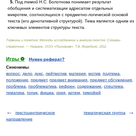
5.
Под
темой
Н.С. Болотнова понимает результат
обобщения и систематизации адресатом отдельных
микротем, соотносящихся с предметно-логической основой
текста (его денотативной структурой). Тема является одним из
ключевых элементов структуры текста.
Термины и понятия: Методы исследования и анализа текста: Словарь-
справочник. — Назрань: ООО «Пилигрим»
.
Т.В. Жеребило
.
2011
.
Игры ⚽
Нужен реферат?
Синонимы
:
вопрос
,
дело
,
дукс
,
лейтмотив
,
материя
,
мотив
,
подтема
,
положение
,
предмет
,
предмет внимания
,
предмет обсуждения
,
проблема
,
проблематика
,
рефрен
,
содержание
,
спецтема
,
тематика
,
топик
,
фишка
,
хрия
,
артем
,
тимофей
текстоцентрическое
тематическая группа
направление